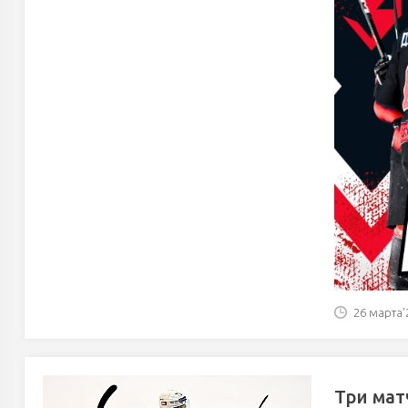
26 марта'2
Три мат