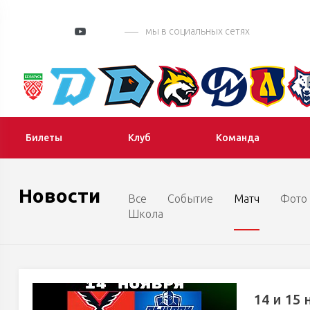
мы в социальных сетях
Билеты
Клуб
Команда
Новости
Все
Событие
Матч
Фото
Школа
14 и 15