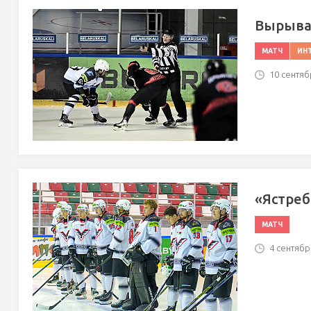
Вырывае
МАТЧ
ИН
10 сентябр
«Ястреб
МАТЧ
4 сентября