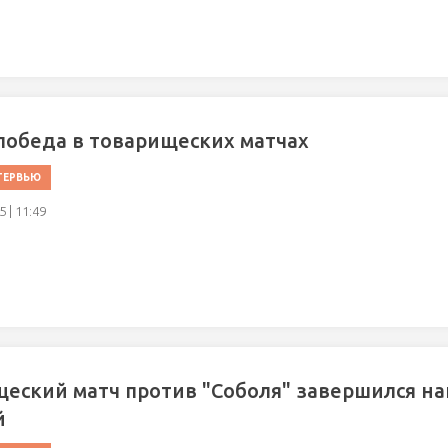
победа в товарищеских матчах
ТЕРВЬЮ
 | 11:49
еский матч против "Соболя" завершился н
й