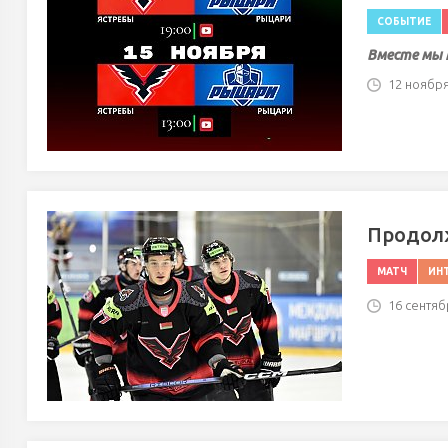
СОБЫТИЕ
Вместе мы 
12 ноября'
Продол
МАТЧ
ИН
16 сентябр