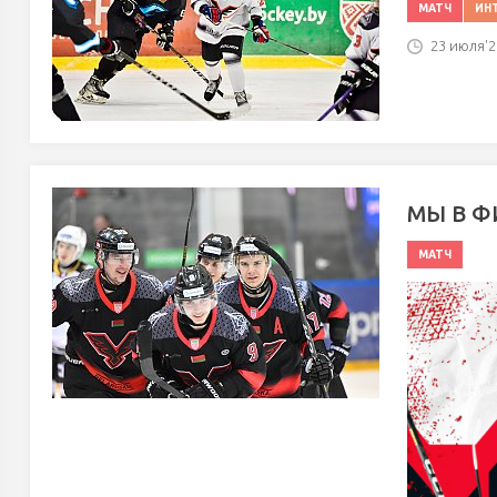
МАТЧ
ИН
23 июля'25
МЫ В Ф
МАТЧ