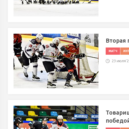
Вторая 
МАТЧ
ИН
23 июля'25
Товарищ
победо