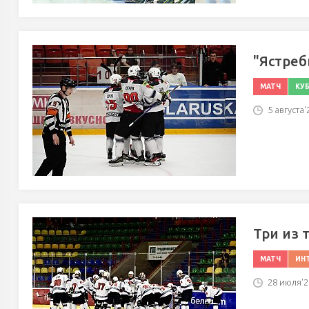
"Ястреб
МАТЧ
КУ
5 августа'
Три из 
МАТЧ
ИН
28 июля'25