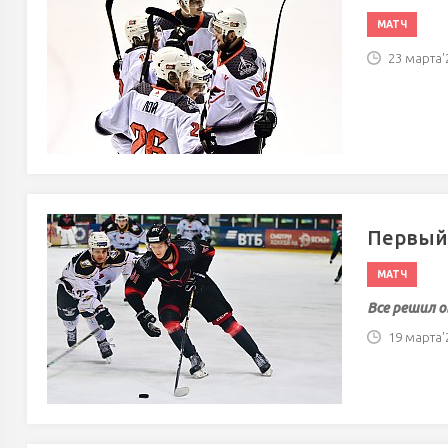
МАТЧ
23 марта'2
Первый 
МАТЧ
Все решил 
19 марта'2