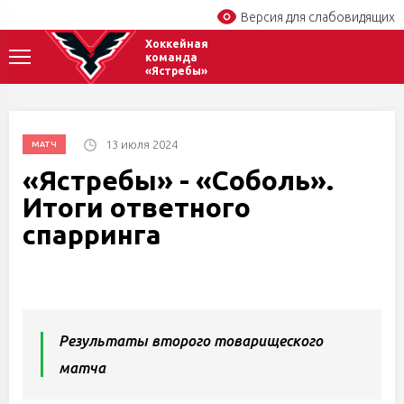
Версия для слабовидящих
Хоккейная
команда
«Ястребы»
13 июля 2024
МАТЧ
«Ястребы» - «Соболь».
Итоги ответного
спарринга
Результаты второго товарищеского
матча