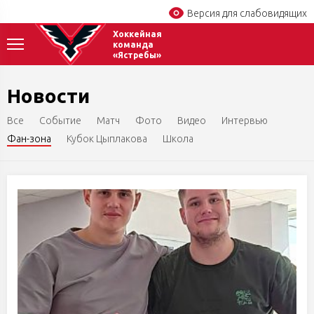
Версия для слабовидящих
Хоккейная
команда
«Ястребы»
Новости
Все
Событие
Матч
Фото
Видео
Интервью
Фан-зона
Кубок Цыплакова
Школа