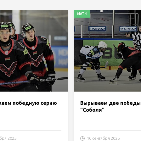
МАТЧ
аем победную серию
Вырываем две победы
"Соболя"
бря 2025
10 сентября 2025