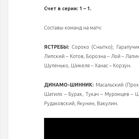
Счет в серии: 1 – 1.
Составы команд на матч:
ЯСТРЕБЫ:
Сороко (Снытко); Гарапучик
Липский – Котов, Борозна – Лой – Лапи
Шупенько, Шикеля – Ханас – Корзун.
ДИНАМО-ШИННИК:
Масальский (Прохо
Шатило – Бурак, Тукач – Муромцев – Ш
Рудаковский, Якунин, Вакулин.