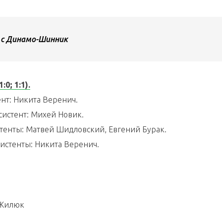
 с Динамо-Шинник
0; 1:1).
тент: Никита Веренич.
Ассистент: Михей Новик.
истенты: Матвей Шидловский, Евгений Бурак.
ссистенты: Никита Веренич.
 Жилюк