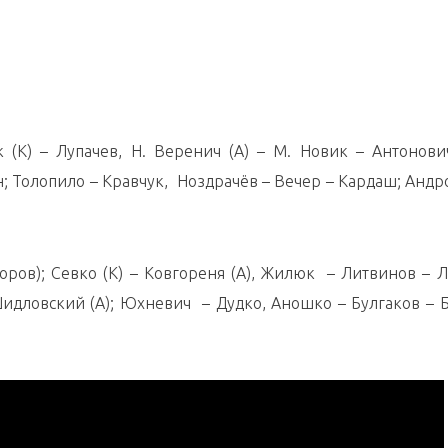
 (К) – Лупачев, Н. Веренич (А) – М. Новик – Антонович
н; Толопило – Кравчук, Ноздрачёв – Вечер – Кардаш; Андр
ров); Севко (К) – Ковгореня (А), Жилюк – Литвинов – Л
идловский (А); Юхневич – Дудко, Аношко – Булгаков – 