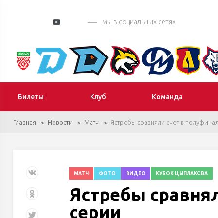
мы в социальных сетях
Билеты
Клуб
Команда
Главная
Новости
Матч
Ястребы сравняли счет в полуфина
МАТЧ
ФОТО
ВИДЕО
КУБОК ЦЫПЛАКОВА
Ястребы сравня
серии